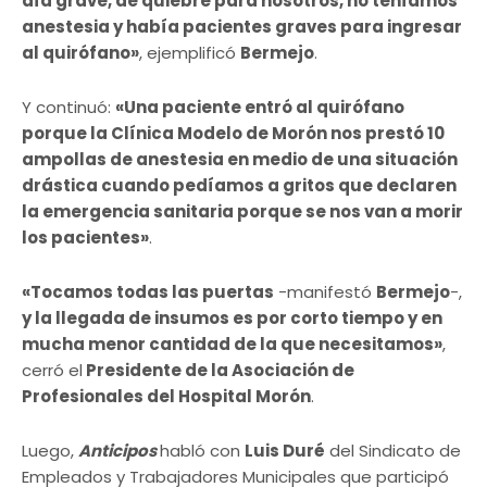
día grave, de quiebre para nosotros, no teníamos
anestesia y había pacientes graves para ingresar
al quirófano»
, ejemplificó
Bermejo
.
Y continuó:
«Una paciente entró al quirófano
porque la Clínica Modelo de Morón nos prestó 10
ampollas de anestesia en medio de una situación
drástica cuando pedíamos a gritos que declaren
la emergencia sanitaria porque se nos van a morir
los pacientes»
.
«Tocamos todas las puertas
-manifestó
Bermejo
-,
y la llegada de insumos es por corto tiempo y en
mucha menor cantidad de la que necesitamos»
,
cerró el
Presidente de la Asociación de
Profesionales del Hospital Morón
.
Luego,
Anticipos
habló con
Luis Duré
del Sindicato de
Empleados y Trabajadores Municipales que participó