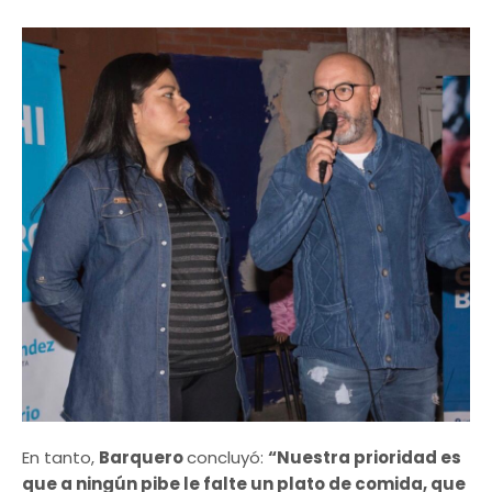
En tanto,
Barquero
concluyó:
“Nuestra prioridad es
que a ningún pibe le falte un plato de comida, que