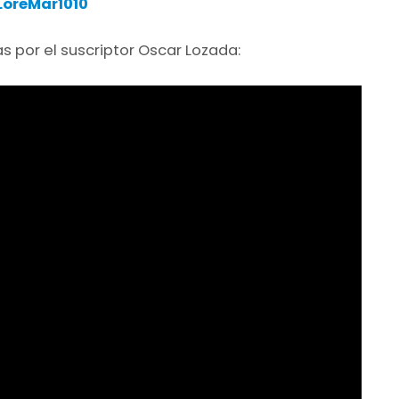
LoreMar1010
 por el suscriptor Oscar Lozada: