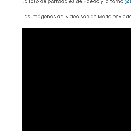
La foto de portada es de Haedo y la tomó
@
Las imágenes del video son de Merlo enviadas