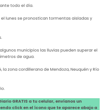
nte todo el día.
a el lunes se pronostican tormentas aisladas y
.
algunos municipios las lluvias pueden superar el
límetros de agua.
 la zona cordillerana de Mendoza, Neuquén y Río
io.
 Diario GRATIS a tu celular, envíanos un
ndo click en el ícono que te aparece abajo a