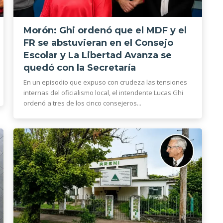
Morón: Ghi ordenó que el MDF y el
FR se abstuvieran en el Consejo
Escolar y La Libertad Avanza se
quedó con la Secretaría
En un episodio que expuso con crudeza las tensiones
internas del oficialismo local, el intendente Lucas Ghi
ordenó a tres de los cinco consejeros...