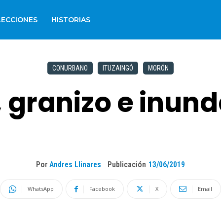
LECCIONES
HISTORIAS
CONURBANO
ITUZAINGÓ
MORÓN
, granizo e inun
Por
Andres Llinares
Publicación
13/06/2019
WhatsApp
Facebook
X
Email