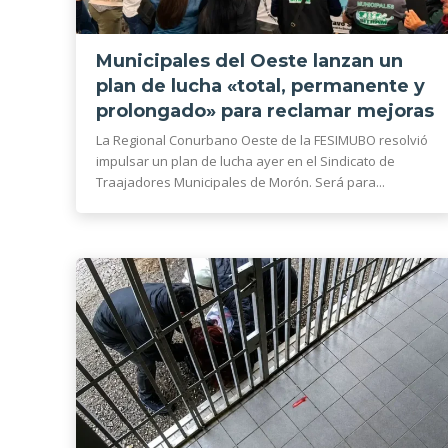
Municipales del Oeste lanzan un
plan de lucha «total, permanente y
prolongado» para reclamar mejoras
La Regional Conurbano Oeste de la FESIMUBO resolvió
impulsar un plan de lucha ayer en el Sindicato de
Traajadores Municipales de Morón. Será para...