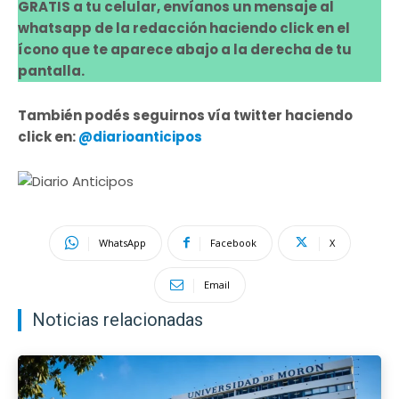
GRATIS a tu celular, envíanos un mensaje al
whatsapp de la redacción haciendo click en el
ícono que te aparece abajo a la derecha de tu
pantalla.
También podés seguirnos vía twitter haciendo
click en:
@diarioanticipos
WhatsApp
Facebook
X
Email
Noticias relacionadas