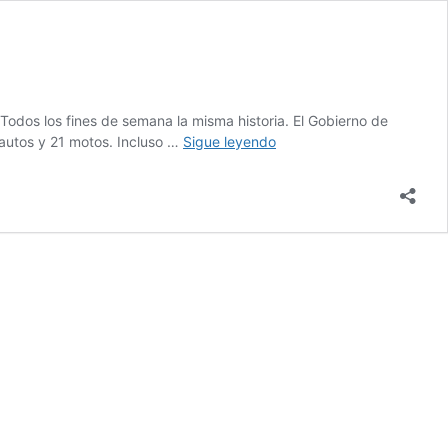
odos los fines de semana la misma historia. El Gobierno de
Dos
 autos y 21 motos. Incluso …
Sigue leyendo
detenidos
y
50
vehículos
secuestrados
(de
locos)