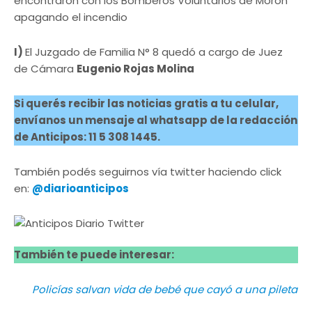
encontraron con los Bomberos Voluntarios de Morón
apagando el incendio
I)
El Juzgado de Familia N° 8 quedó a cargo de Juez
de Cámara
Eugenio Rojas Molina
Si querés recibir las noticias gratis a tu celular,
envíanos un mensaje al whatsapp de la redacción
de Anticipos: 11 5 308 1445.
También podés seguirnos vía twitter haciendo click
en:
@diarioanticipos
También te puede interesar:
Policías salvan vida de bebé que cayó a una pileta