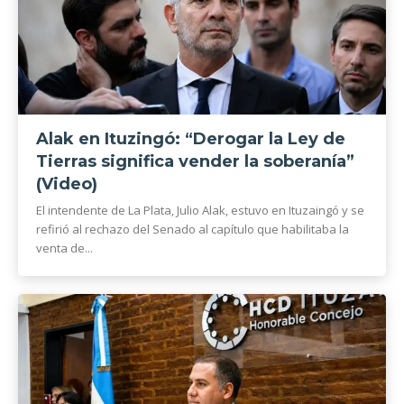
Alak en Ituzingó: “Derogar la Ley de
Tierras significa vender la soberanía”
(Video)
El intendente de La Plata, Julio Alak, estuvo en Ituzaingó y se
refirió al rechazo del Senado al capítulo que habilitaba la
venta de...