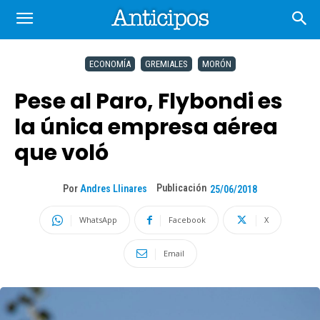
ECONOMÍA
GREMIALES
MORÓN
Pese al Paro, Flybondi es
la única empresa aérea
que voló
Publicación
Por
Andres Llinares
25/06/2018
WhatsApp
Facebook
X
Email