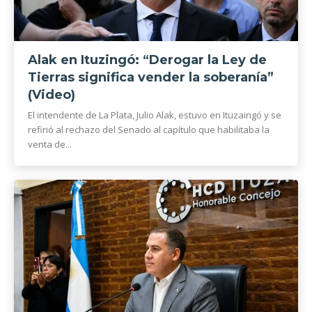
Alak en Ituzingó: “Derogar la Ley de
Tierras significa vender la soberanía”
(Video)
El intendente de La Plata, Julio Alak, estuvo en Ituzaingó y se
refirió al rechazo del Senado al capítulo que habilitaba la
venta de...