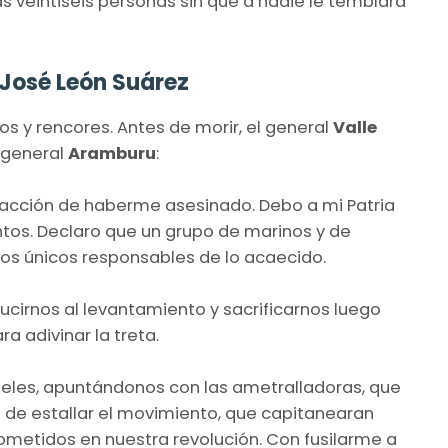
as veintiséis personas sin que a nadie le temblara
 José León Suárez
os y rencores. Antes de morir, el general
Valle
l general
Aramburu
:
facción de haberme asesinado. Debo a mi Patria
ntos. Declaro que un grupo de marinos y de
los únicos responsables de lo acaecido.
ducirnos al levantamiento y sacrificarnos luego
a adivinar la treta.
rteles, apuntándonos con las ametralladoras, que
 de estallar el movimiento, que capitanearan
ometidos en nuestra revolución. Con fusilarme a