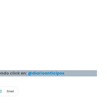
ndo click en:
@diarioanticipos
Email