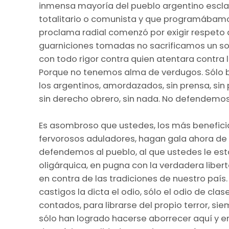
inmensa mayoría del pueblo argentino escla
totalitario o comunista y que programábam
proclama radial comenzó por exigir respeto a 
guarniciones tomadas no sacrificamos un s
con todo rigor contra quien atentara contra l
Porque no tenemos alma de verdugos. Sólo bu
los argentinos, amordazados, sin prensa, sin p
sin derecho obrero, sin nada. No defendemos
Es asombroso que ustedes, los más benefici
fervorosos aduladores, hagan gala ahora d
defendemos al pueblo, al que ustedes le est
oligárquica, en pugna con la verdadera liberta
en contra de las tradiciones de nuestro país
castigos la dicta el odio, sólo el odio de cl
contados, para librarse del propio terror, si
sólo han logrado hacerse aborrecer aquí y en