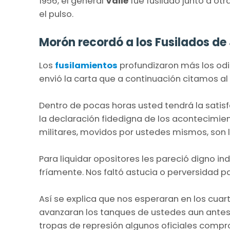
1956, el general
Valle
fue fusilado junto a otr
el pulso.
Morón recordó a los Fusilados de
Los
fusilamientos
profundizaron más los odi
envió la carta que a continuación citamos a
Dentro de pocas horas usted tendrá la satis
la declaración fidedigna de los acontecimie
militares, movidos por ustedes mismos, son 
Para liquidar opositores les pareció digno in
fríamente. Nos faltó astucia o perversidad par
Así se explica que nos esperaran en los cua
avanzaran los tanques de ustedes aun antes
tropas de represión algunos oficiales compr