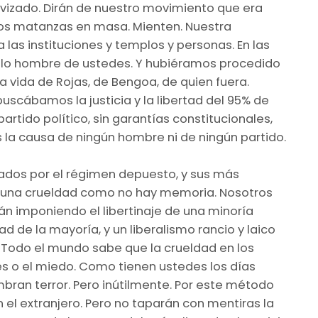
vizado. Dirán de nuestro movimiento que era
os matanzas en masa. Mienten. Nuestra
las instituciones y templos y personas. En las
olo hombre de ustedes. Y hubiéramos procedido
a vida de Rojas, de Bengoa, de quien fuera.
scábamos la justicia y la libertad del 95% de
artido político, sin garantías constitucionales,
 la causa de ningún hombre ni de ningún partido.
ados por el régimen depuesto, y sus más
e una crueldad como no hay memoria. Nosotros
án imponiendo el libertinaje de una minoría
d de la mayoría, y un liberalismo rancio y laico
. Todo el mundo sabe que la crueldad en los
ases o el miedo. Como tienen ustedes los días
embran terror. Pero inútilmente. Por este método
 el extranjero. Pero no taparán con mentiras la