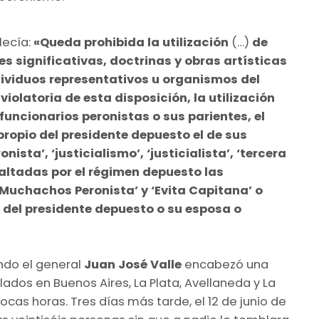
lecía:
«Queda prohibida la utilización
(…)
de
s significativas, doctrinas y obras artísticas
dividuos representativos u organismos del
olatoria de esta disposición, la utilización
 funcionarios peronistas o sus parientes, el
propio del presidente depuesto el de sus
ista’, ‘justicialismo’, ‘justicialista’, ‘tercera
exaltadas por el régimen depuesto las
uchachos Peronista’ y ‘Evita Capitana’ o
 del presidente depuesto o su esposa o
ando el general
Juan José Valle
encabezó una
lados en Buenos Aires, La Plata, Avellaneda y La
cas horas. Tres días más tarde, el 12 de junio de