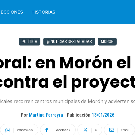
LECCIONES
HISTORIAS
POLÍTICA
@ NOTICIAS DESTACADAS
MORÓN
al: en Morón el 
ontra el proyec
cales recorren centros municipales de Morón y advierten so
Por
Martina Ferreyra
Publicación
13/01/2026
WhatsApp
Facebook
X
Email