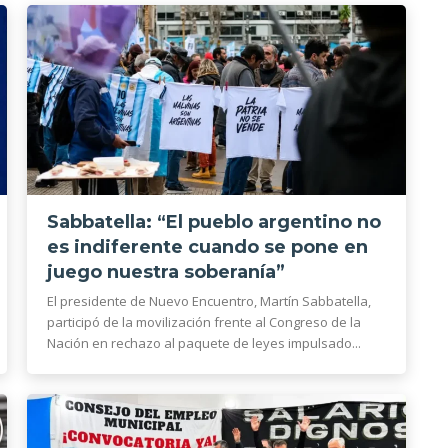
Sabbatella: “El pueblo argentino no
es indiferente cuando se pone en
juego nuestra soberanía”
El presidente de Nuevo Encuentro, Martín Sabbatella,
participó de la movilización frente al Congreso de la
Nación en rechazo al paquete de leyes impulsado...