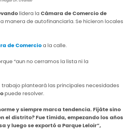
el Hogar Dr. Ovando
Ovando
lidera la
Cámara de Comercio de
la manera de autofinanciarla. Se hicieron locales
a de Comercio
a la calle.
que “aun no cerramos la lista ni la
 trabajo planteará las principales necesidades
io
puede resolver.
norme y siempre marca tendencia. Fijáte sino
 el distrito? Fue tímida, empezando los años
a y luego se exportó a Parque Leloir”,