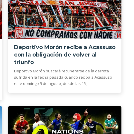
Deportivo Morón recibe a Acassuso
con la obligación de volver al
triunfo
Deportivo Morón buscará recuperarse de la derrota
sufrida en la fecha pasada cuando reciba a Acassuso
este domingo 9 de agosto, desde las 15,...