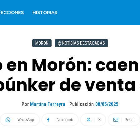
LECCIONES
HISTORIAS
MORÓN
@ NOTICIAS DESTACADAS
 en Morón: caen 
únker de venta
Por
Martina Ferreyra
Publicación
08/05/2025
WhatsApp
Facebook
X
Email