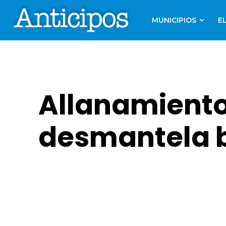
MUNICIPIOS
E
Allanamiento
desmantela b