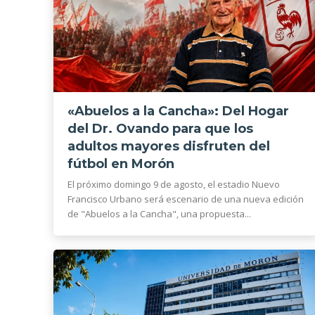
«Abuelos a la Cancha»: Del Hogar
del Dr. Ovando para que los
adultos mayores disfruten del
fútbol en Morón
El próximo domingo 9 de agosto, el estadio Nuevo
Francisco Urbano será escenario de una nueva edición
de "Abuelos a la Cancha", una propuesta...