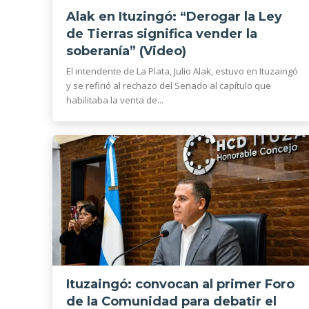
Alak en Ituzingó: “Derogar la Ley
de Tierras significa vender la
soberanía” (Video)
El intendente de La Plata, Julio Alak, estuvo en Ituzaingó
y se refirió al rechazo del Senado al capítulo que
habilitaba la venta de...
Ituzaingó: convocan al primer Foro
de la Comunidad para debatir el