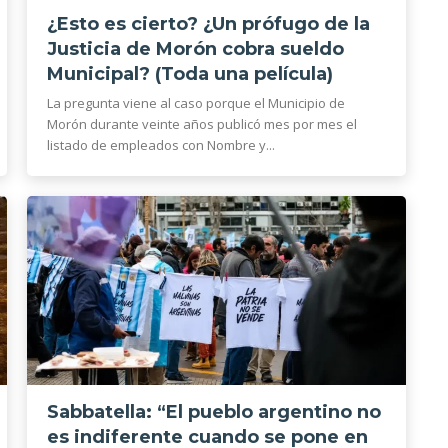
¿Esto es cierto? ¿Un prófugo de la
Justicia de Morón cobra sueldo
Municipal? (Toda una película)
La pregunta viene al caso porque el Municipio de
Morón durante veinte años publicó mes por mes el
listado de empleados con Nombre y...
Sabbatella: “El pueblo argentino no
es indiferente cuando se pone en