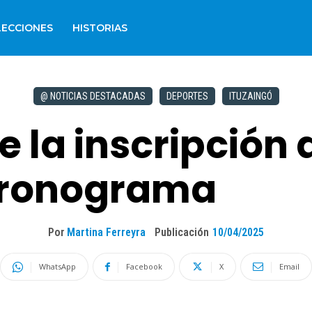
LECCIONES
HISTORIAS
@ NOTICIAS DESTACADAS
DEPORTES
ITUZAINGÓ
e la inscripción
 cronograma
Por
Martina Ferreyra
Publicación
10/04/2025
WhatsApp
Facebook
X
Email