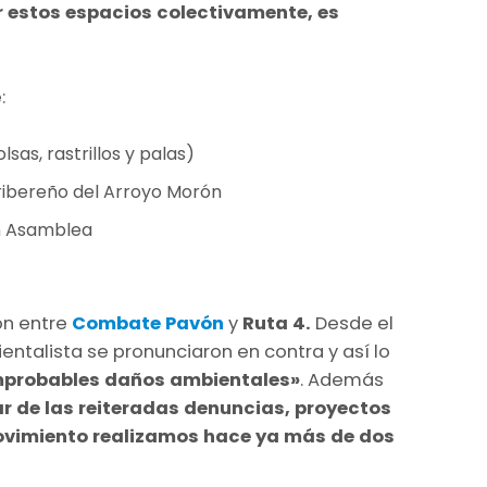
r estos espacios colectivamente, es
:
sas, rastrillos y palas)
 ribereño del Arroyo Morón
en Asamblea
ón entre
Combate Pavón
y
Ruta 4.
Desde el
talista se pronunciaron en contra y así lo
omprobables daños ambientales»
. Además
ar de las reiteradas denuncias, proyectos
ovimiento realizamos hace ya más de dos