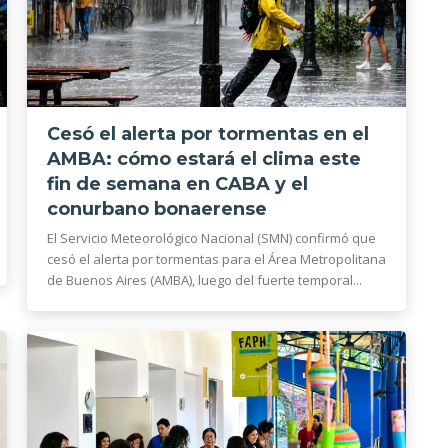
Cesó el alerta por tormentas en el
AMBA: cómo estará el clima este
fin de semana en CABA y el
conurbano bonaerense
El Servicio Meteorológico Nacional (SMN) confirmó que
cesó el alerta por tormentas para el Área Metropolitana
de Buenos Aires (AMBA), luego del fuerte temporal...