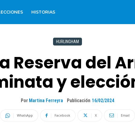
LECCIONES
HISTORIAS
HURLINGHAM
la Reserva del A
minata y elecci
Por
Martina Ferreyra
Publicación
16/02/2024
WhatsApp
Facebook
X
Email