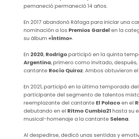
pemaneció permaneció 14 años.
En 2017 abandonó Ráfaga para iniciar una carre
nominación a los
Premios Gardel
en la cate
su álbum
«Íntimo»
.​
En
2020
,
Rodrigo
participó en la quinta temp
Argentina
, primero como invitado, después
cantante
Rocío Quiroz
. Ambos obtuvieron el 
En 2021, participó en la última temporada 
participante del segmento de talentos mixt
reemplazante del cantante
El Polaco
en el
R
debutando en el
Ritmo Cumbia21​
hasta su e
musical-homenaje a la cantante
Selena
.
Al despedirse, dedicó unas sentidas y emoti