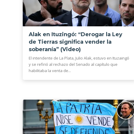
Alak en Ituzingó: “Derogar la Ley
de Tierras significa vender la
soberanía” (Video)
El intendente de La Plata, Julio Alak, estuvo en Ituzaingó
y se refirió al rechazo del Senado al capítulo que
habilitaba la venta de...