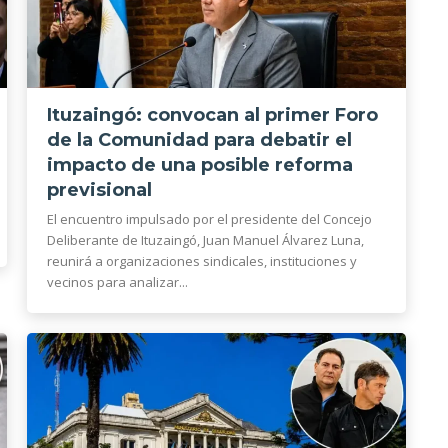
Ituzaingó: convocan al primer Foro
de la Comunidad para debatir el
impacto de una posible reforma
previsional
El encuentro impulsado por el presidente del Concejo
Deliberante de Ituzaingó, Juan Manuel Álvarez Luna,
reunirá a organizaciones sindicales, instituciones y
vecinos para analizar...