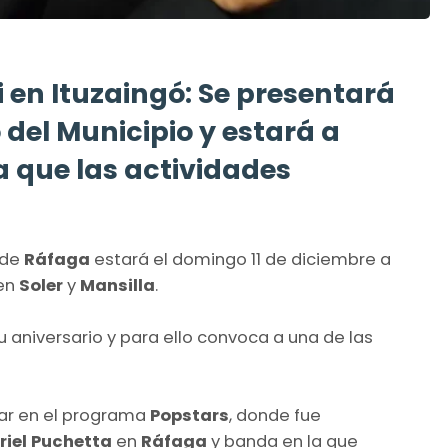
 en Ituzaingó: Se presentará
 del Municipio y estará a
a que las actividades
a de
Ráfaga
estará el domingo 11 de diciembre a
en
Soler
y
Mansilla
.
 aniversario y para ello convoca a una de las
ipar en el programa
Popstars
, donde fue
riel Puchetta
en
Ráfaga
y banda en la que