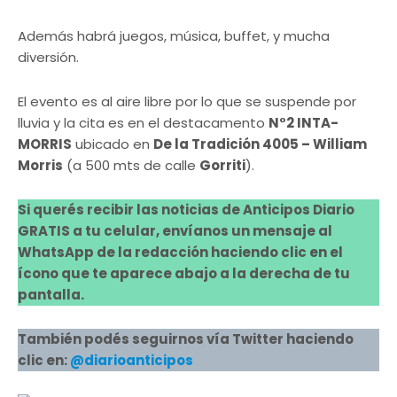
Además habrá juegos, música, buffet, y mucha
diversión.
El evento es al aire libre por lo que se suspende por
lluvia y la cita es en el destacamento
N°2 INTA-
MORRIS
ubicado en
De la Tradición 4005 – William
Morris
(a 500 mts de calle
Gorriti
).
Si querés recibir las noticias de Anticipos Diario
GRATIS a tu celular, envíanos un mensaje al
WhatsApp de la redacción haciendo clic en el
ícono que te aparece abajo a la derecha de tu
pantalla.
También podés seguirnos vía Twitter haciendo
clic en:
@diarioanticipos