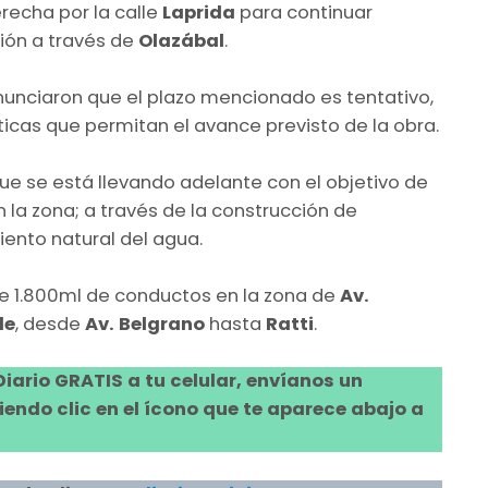
erecha por la calle
Laprida
para continuar
ción a través de
Olazábal
.
nunciaron que el plazo mencionado es tentativo,
ticas que permitan el avance previsto de la obra.
ue se está llevando adelante con el objetivo de
la zona; a través de la construcción de
ento natural del agua.
de 1.800ml de conductos en la zona de
Av.
le
, desde
Av. Belgrano
hasta
Ratti
.
 Diario GRATIS a tu celular, envíanos un
ndo clic en el ícono que te aparece abajo a