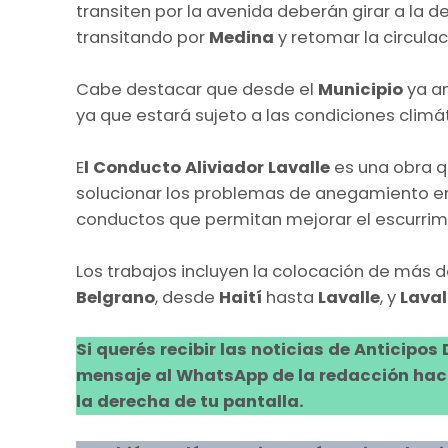
transiten por la avenida deberán girar a la d
transitando por
Medina
y retomar la circula
Cabe destacar que desde el
Municipio
ya a
ya que estará sujeto a las condiciones climá
E
l Conducto Aliviador Lavalle
es una obra q
solucionar los problemas de anegamiento en 
conductos que permitan mejorar el escurrimi
Los trabajos incluyen la colocación de más 
Belgrano
, desde
Haití
hasta
Lavalle
, y
Laval
Si querés recibir las noticias de Anticipos
mensaje al WhatsApp de la redacción hacie
la derecha de tu pantalla.