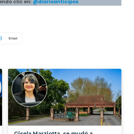
endo clic en:
@diarioanticipos
Email
Gisela Marziotta, se mudó a