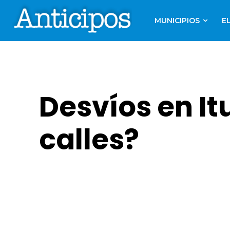
MUNICIPIOS
E
Desvíos en It
calles?