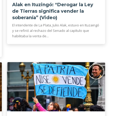
Alak en Ituzingó: “Derogar la Ley
de Tierras significa vender la
soberanía” (Video)
El intendente de La Plata, Julio Alak, estuvo en Ituzaingó
y se refirió al rechazo del Senado al capítulo que
habilitaba la venta de...