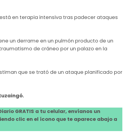
a está en terapia intensiva tras padecer ataques
tiene un derrame en un pulmón producto de un
n traumatismo de cráneo por un palazo en la
stiman que se trató de un ataque planificado por
Ituzaingó.
 Diario GRATIS a tu celular, envíanos un
ndo clic en el ícono que te aparece abajo a