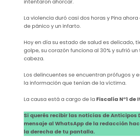
intentaron ahorcar.
La violencia duró casi dos horas y Pina ahor
de pánico y un infarto.
Hoy en día su estado de salud es delicado, 
golpe, su corazón funciona al 30% y sufrió u
cabeza.
Los delincuentes se encuentran prófugos y e
la información que tenían de la víctima.
La causa está a cargo de la
Fiscalía N°1 de 
Si querés recibir las noticias de Anticipos
mensaje al WhatsApp de la redacción hacie
la derecha de tu pantalla.