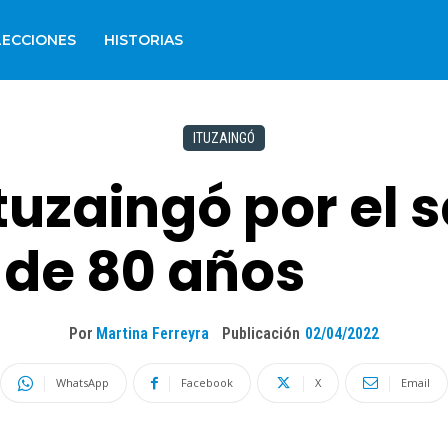
LECCIONES
HISTORIAS
ITUZAINGÓ
uzaingó por el s
 de 80 años
Por
Martina Ferreyra
Publicación
02/04/2022
WhatsApp
Facebook
X
Email