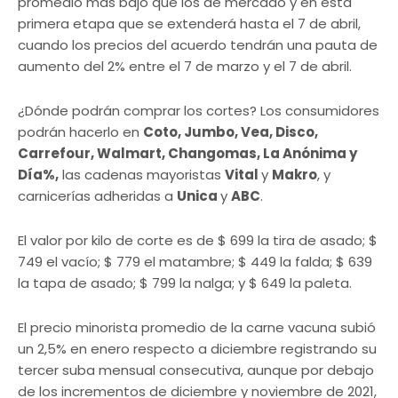
promedio más bajo que los de mercado y en esta
primera etapa que se extenderá hasta el 7 de abril,
cuando los precios del acuerdo tendrán una pauta de
aumento del 2% entre el 7 de marzo y el 7 de abril.
¿Dónde podrán comprar los cortes? Los consumidores
podrán hacerlo en
Coto, Jumbo, Vea, Disco,
Carrefour, Walmart, Changomas, La Anónima y
Día%,
las cadenas mayoristas
Vital
y
Makro
, y
carnicerías adheridas a
Unica
y
ABC
.
El valor por kilo de corte es de $ 699 la tira de asado; $
749 el vacío; $ 779 el matambre; $ 449 la falda; $ 639
la tapa de asado; $ 799 la nalga; y $ 649 la paleta.
El precio minorista promedio de la carne vacuna subió
un 2,5% en enero respecto a diciembre registrando su
tercer suba mensual consecutiva, aunque por debajo
de los incrementos de diciembre y noviembre de 2021,