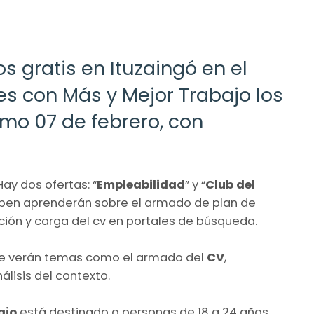
os gratis en Ituzaingó en el
s con Más y Mejor Trabajo los
mo 07 de febrero, con
Hay dos ofertas: “
Empleabilidad
” y “
Club del
icipen aprenderán sobre el armado de plan de
ión y carga del cv en portales de búsqueda.
” se verán temas como el armado del
CV
,
lisis del contexto.
ajo
está destinado a personas de 18 a 24 años