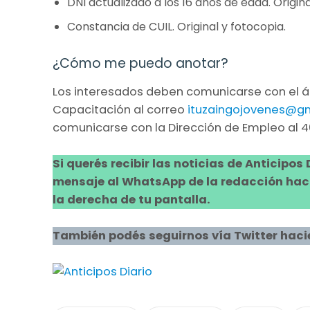
DNI actualizado a los 16 años de edad. Origina
Constancia de CUIL. Original y fotocopia.
¿Cómo me puedo anotar?
Los interesados deben comunicarse con el á
Capacitación al correo
ituzaingojovenes@g
comunicarse con la Dirección de Empleo al 
Si querés recibir las noticias de Anticipos
mensaje al WhatsApp de la redacción hacie
la derecha de tu pantalla.
También podés seguirnos vía Twitter haci