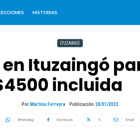
LECCIONES
HISTORIAS
ITUZAINGÓ
 en Ituzaingó pa
$4500 incluida
Por
Martina Ferreyra
Publicación
28/01/2022
WhatsApp
Facebook
X
Email