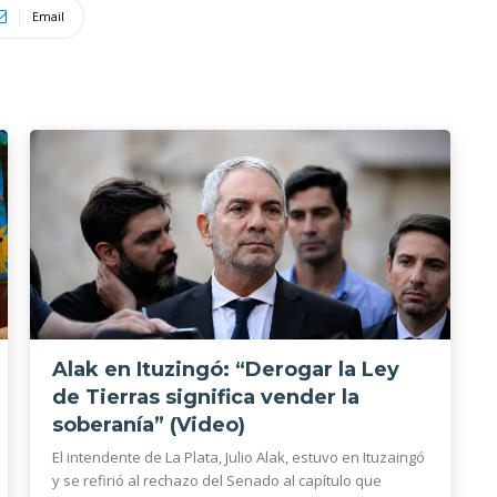
Email
Alak en Ituzingó: “Derogar la Ley
de Tierras significa vender la
soberanía” (Video)
El intendente de La Plata, Julio Alak, estuvo en Ituzaingó
y se refirió al rechazo del Senado al capítulo que