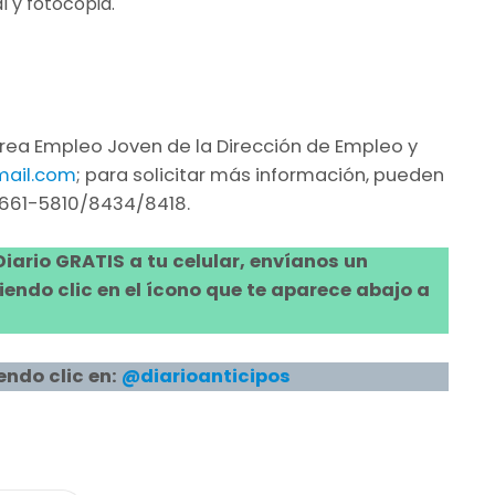
l y fotocopia.
rea Empleo Joven de la Dirección de Empleo y
mail.com
; para solicitar más información, pueden
4661-5810/8434/8418.
 Diario GRATIS a tu celular, envíanos un
ndo clic en el ícono que te aparece abajo a
endo clic en:
@diarioanticipos