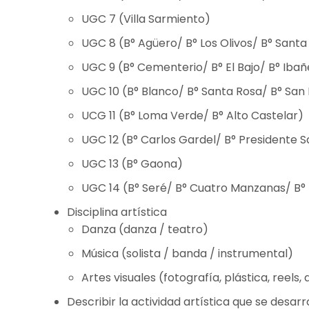
UGC 7 (Villa Sarmiento)
UGC 8 (B° Agüero/ B° Los Olivos/ B° Santa
UGC 9 (B° Cementerio/ B° El Bajo/ B° Ibañ
UGC 10 (B° Blanco/ B° Santa Rosa/ B° San
UCG 11 (B° Loma Verde/ B° Alto Castelar)
UGC 12 (B° Carlos Gardel/ B° Presidente 
UGC 13 (B° Gaona)
UGC 14 (B° Seré/ B° Cuatro Manzanas/ B° 
Disciplina artística
Danza (danza / teatro)
Música (solista / banda / instrumental)
Artes visuales (fotografía, plástica, reels,
Describir la actividad artística que se desar