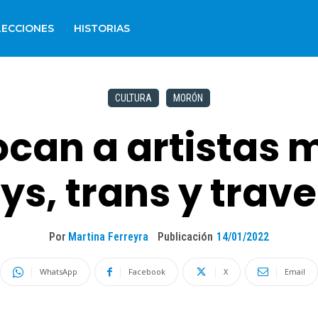
LECCIONES
HISTORIAS
CULTURA
MORÓN
can a artistas m
ys, trans y trave
Por
Martina Ferreyra
Publicación
14/01/2022
WhatsApp
Facebook
X
Email