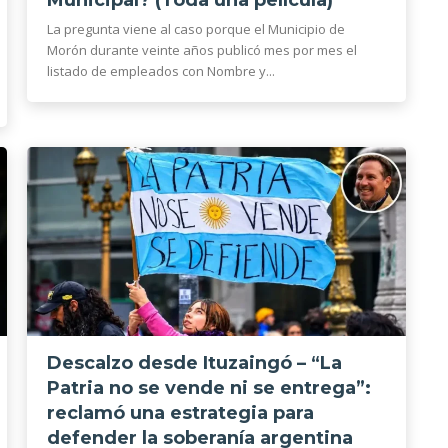
La pregunta viene al caso porque el Municipio de
Morón durante veinte años publicó mes por mes el
listado de empleados con Nombre y...
Descalzo desde Ituzaingó – “La
Patria no se vende ni se entrega”:
reclamó una estrategia para
defender la soberanía argentina