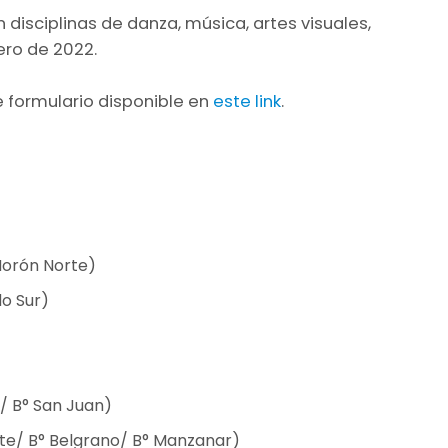
isciplinas de danza, música, artes visuales,
ero de 2022.
 formulario disponible en
este link
.
Morón Norte)
o Sur)
/ B° San Juan)
nte/ B° Belgrano/ B° Manzanar)