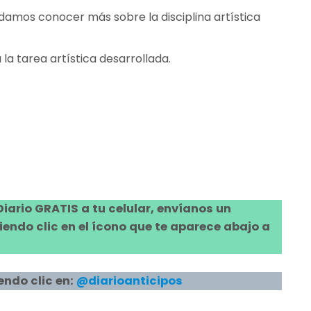
damos conocer más sobre la disciplina artística
 la tarea artística desarrollada.
 Diario GRATIS a tu celular, envíanos un
ndo clic en el ícono que te aparece abajo a
endo clic en:
@diarioanticipos