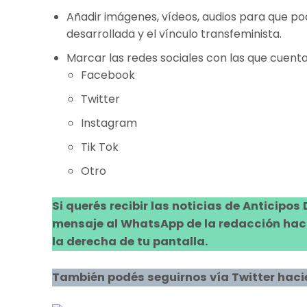
Añadir imágenes, vídeos, audios para que po
desarrollada y el vínculo transfeminista.
Marcar las redes sociales con las que cuenta
Facebook
Twitter
Instagram
Tik Tok
Otro
Si querés recibir las noticias de Anticipos
mensaje al WhatsApp de la redacción hacie
la derecha de tu pantalla.
También podés seguirnos vía Twitter haci