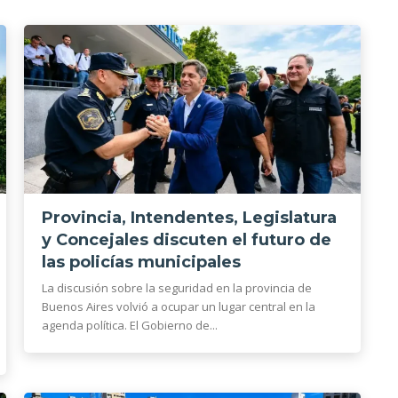
Provincia, Intendentes, Legislatura
y Concejales discuten el futuro de
las policías municipales
La discusión sobre la seguridad en la provincia de
Buenos Aires volvió a ocupar un lugar central en la
agenda política. El Gobierno de...