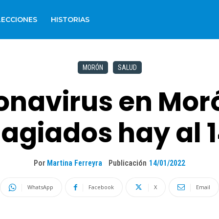
LECCIONES
HISTORIAS
MORÓN
SALUD
onavirus en Mor
agiados hay al 1
Por
Martina Ferreyra
Publicación
14/01/2022
WhatsApp
Facebook
X
Email