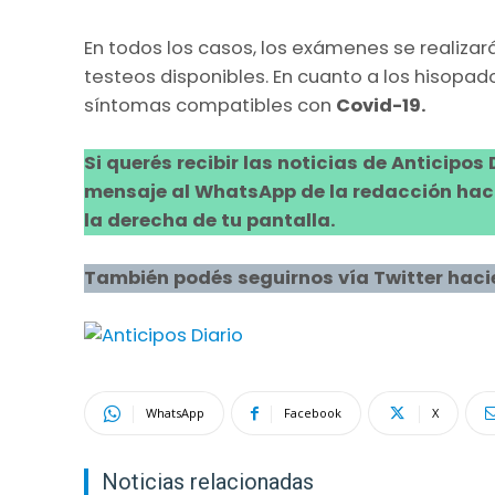
En todos los casos, los exámenes se realizará
testeos disponibles. En cuanto a los hisopad
síntomas compatibles con
Covid-19.
Si querés recibir las noticias de Anticipos
mensaje al WhatsApp de la redacción hacie
la derecha de tu pantalla.
También podés seguirnos vía Twitter haci
WhatsApp
Facebook
X
Noticias relacionadas