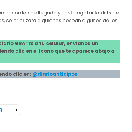
n por orden de llegada y hasta agotar los kits de
os, se priorizará a quienes posean algunos de los
 Diario GRATIS a tu celular, envíanos un
ndo clic en el ícono que te aparece abajo a
endo clic en:
@diarioanticipos
Email