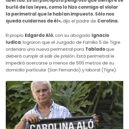
libertad. Es un psicópata peligroso que siempre se
burló de las leyes, como lo hizo conmigo al violar
la perimetral que le habían impuesto. Sólo nos
queda cuidarnos de él»,
dijo el padre de
Carolina.
El propio
Edgardo Aló
, con su abogado
Ignacio
Iudica
, lograron que el Juzgado de Familia 5 de Tigre
ordenara una nueva perimetral para
Tablado
que
deberá cumplir al salir de prisión. Está perimetral le
impedirá acercarse a menos de 500 metros de su
domicilio particular (San Fernando) y laboral (Tigre).