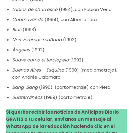
Labios de churrasco
(1994), con Fabián Vena
Chamuyando
(1994), con Alberto Lara
Blus
(1993)
Nos veremos mañana
(1993)
Ángeles
(1992)
Suave como el terciopelo
(1992)
Buenos Aires – Esquina
(1990) (mediometraje),
con Andrés Calamaro.
Bang-Bang
(1990), (cortometraje) con Piero.
Subterráneos
(1989) (cortometraje)
Si querés recibir las noticias de Anticipos Diario
GRATIS a tu celular, envíanos un mensaje al
WhatsApp de la redacción haciendo clic en el