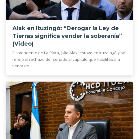
Alak en Ituzingó: “Derogar la Ley de
Tierras significa vender la soberanía”
(Video)
El intendente de La Plata, Julio Alak, estuvo en Ituzaingó y se
refirió al rechazo del Senado al capítulo que habilitaba la
venta de...