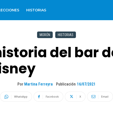
LECCIONES
HISTORIAS
MORÓN
HISTORIAS
historia del bar 
isney
Por
Martina Ferreyra
Publicación
16/07/2021
WhatsApp
Facebook
X
Email