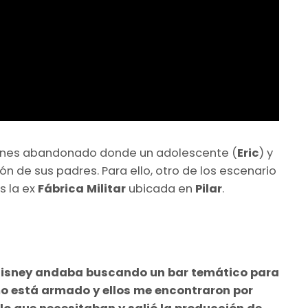
siones abandonado donde un adolescente (
Eric
) y
n de sus padres. Para ello, otro de los escenario
s la ex
Fábrica Militar
ubicada en
Pilar
.
isney andaba buscando un bar temático para
 cómo está armado y ellos me encontraron por