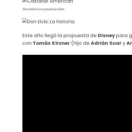
Don Elvis en construcción
Este año llegó la propuesta de
Disney
para gr
con
Tomás Kirzner
(hijo de
Adrián
Suar
y
Ar