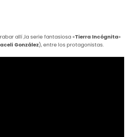
abar allí ,la serie fantasiosa «
Tierra Incógnita
»
aceli González
), entre los protagonistas.