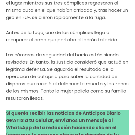
el lugar mientras sus tres cómplices regresaron al
mismo auto en el que habían arribado y, tras hacer un
giro en «U», se dieron rápidamente a la fuga.
Antes de la fuga, uno de los cómplices llegó a
recuperar el arma que portaba el ladrón fallecido.
Las cámaras de seguridad del barrio están siendo
revisadas. En tanto, la Justicia consideró que actuó en
legítima defensa. Se aguarda el resultado de la
operación de autopsia para saber la cantidad de
disparos que recibió el delincuente muerto y las zonas
de los mismos. Tanto la mujer policía como su familia
resultaron ilesos.
Si querés recibir las noticias de Anticipos Diario
GRATIS a tu celular, envíanos un mensaje al
WhatsApp de la redacción haciendo clic en el
ícono que te aparece abajo a la derecha de tu