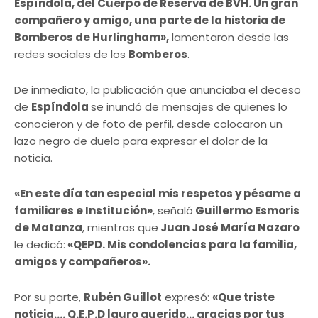
Espíndola, del Cuerpo de Reserva de BVH. Un gran
compañero y amigo, una parte de la historia de
Bomberos de Hurlingham»,
lamentaron desde las
redes sociales de los
Bomberos
.
De inmediato, la publicación que anunciaba el deceso
de
Espíndola
se inundó de mensajes de quienes lo
conocieron y de foto de perfil, desde colocaron un
lazo negro de duelo para expresar el dolor de la
noticia.
«En este día tan especial mis respetos y pésame a
familiares e Institución»
, señaló
Guillermo Esmoris
de Matanza
, mientras que
Juan José María Nazaro
le dedicó:
«QEPD. Mis condolencias para la familia,
amigos y compañeros».
Por su parte,
Rubén Guillot
expresó:
«Que triste
noticia…. Q.E.P.D lauro querido… gracias por tus