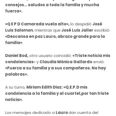
consejos… saludos a toda la familia y mucha
fuerza».
«Q E P D Camarada vuela alto»,
lo despidió
José
Luis Salomon
, mientras que
José Luis Jaller
escribió:
«Descansa en paz Lauro, abrazo grande para la
familia»
.
Daniel Bod,
otro usuario coincidió:
«Triste noticia mis
condolencias
» y
Claudia Mónica Gallardo
envió:
«Fuerza a su familia y a sus compañeros. No hay
palabras».
A su turno,
Miriam Edith Diaz: «Q.E.P.D mis
condolencia a la familia y al cuartel,por tan triste
noticia».
Los mensajes dedicado a
Lauro
dan cuenta del