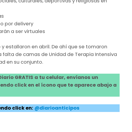
iales, culturales, deportivas y religiosas en
as
o por delivery
rán a ser virtuales
o y estallaron en abril. De ahí que se tomaron
a falta de camas de Unidad de Terapia Intensiva
ad en su conjunto.
 Diario GRATIS a tu celular, envíanos un
ndo click en el ícono que te aparece abajo a
ndo click en:
@diarioanticipos