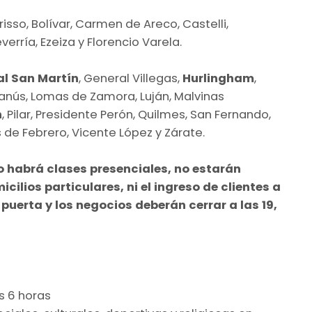
isso, Bolívar, Carmen de Areco, Castelli,
rría, Ezeiza y Florencio Varela.
al San Martín
, General Villegas,
Hurlingham
,
, Lanús, Lomas de Zamora, Luján, Malvinas
n
, Pilar, Presidente Perón, Quilmes, San Fernando,
es de Febrero, Vicente López y Zárate.
o habrá clases presenciales, no estarán
cilios particulares, ni el ingreso de clientes a
uerta y los negocios deberán cerrar a las 19,
as 6 horas