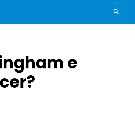
lingham e
acer?