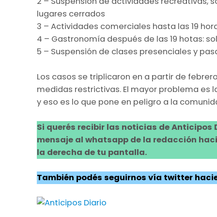
2 – Suspensión de actividades recreativas, soc
lugares cerrados
3 – Actividades comerciales hasta las 19 hor
4 – Gastronomía después de las 19 hotas: sol
5 – Suspensión de clases presenciales y pasa
Los casos se triplicaron en a partir de febrer
medidas restrictivas. El mayor problema es l
y eso es lo que pone en peligro a la comunid
Si querés recibir las noticias de Anticipos
mensaje al whatsapp de la redacción hacie
la derecha de tu pantalla.
También podés seguirnos vía twitter hacie