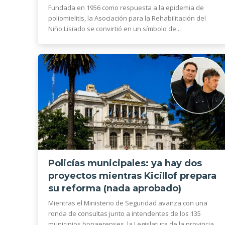
Fundada en 1956 como respuesta a la epidemia de
poliomielitis, la Asociación para la Rehabilitación del
Niño Lisiado se convirtió en un símbolo de...
Policías municipales: ya hay dos
proyectos mientras Kicillof prepara
su reforma (nada aprobado)
Mientras el Ministerio de Seguridad avanza con una
ronda de consultas junto a intendentes de los 135
municipios bonaerenses, la Legislatura de la provincia...