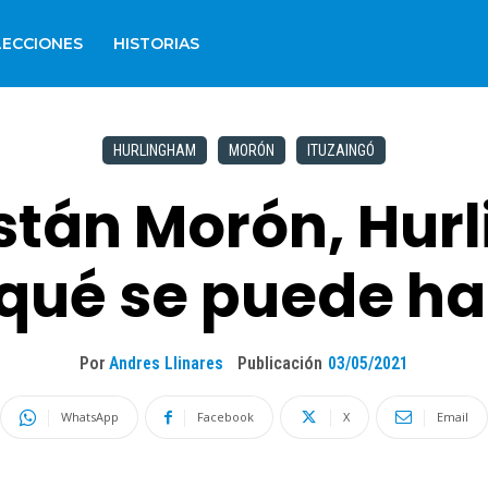
LECCIONES
HISTORIAS
HURLINGHAM
MORÓN
ITUZAINGÓ
están Morón, Hur
¿qué se puede h
Por
Andres Llinares
Publicación
03/05/2021
WhatsApp
Facebook
X
Email