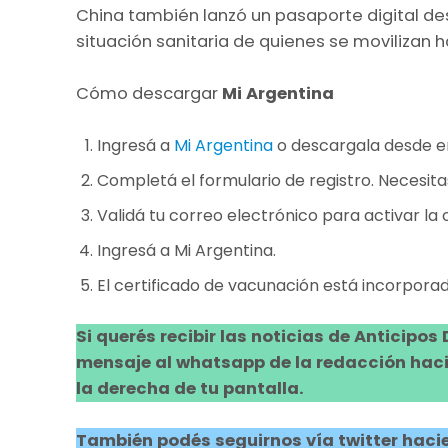
China también lanzó un pasaporte digital de
situación sanitaria de quienes se movilizan h
Cómo descargar
Mi Argentina
Ingresá a
Mi Argentina
o descargala desde en
Completá el formulario de registro. Necesita
Validá tu correo electrónico para activar la c
Ingresá a Mi Argentina.
El certificado de vacunación está incorpor
Si querés recibir las noticias de Anticipos
mensaje al whatsapp de la redacción hacie
la derecha de tu pantalla.
También podés seguirnos vía twitter hacie