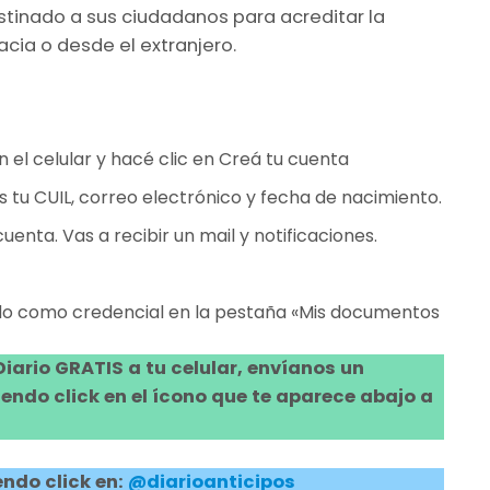
stinado a sus ciudadanos para acreditar la
acia o desde el extranjero.
 el celular y hacé clic en Creá tu cuenta
s tu CUIL, correo electrónico y fecha de nacimiento.
uenta. Vas a recibir un mail y notificaciones.
ado como credencial en la pestaña «Mis documentos
 Diario GRATIS a tu celular, envíanos un
ndo click en el ícono que te aparece abajo a
ndo click en:
@diarioanticipos