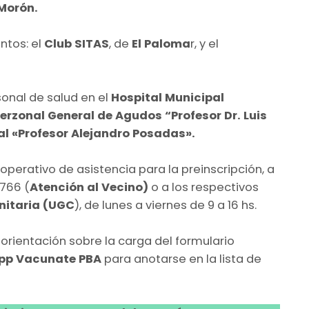
Morón.
ntos: el
Club SITAS
, de
El Paloma
r, y el
sonal de salud en el
Hospital Municipal
terzonal General de Agudos “Profesor Dr. Luis
al «Profesor Alejandro Posadas».
operativo de asistencia para la preinscripción, a
766 (
Atención al Vecino)
o a los respectivos
nitaria (UGC
), de lunes a viernes de 9 a 16 hs.
 orientación sobre la carga del formulario
pp Vacunate PBA
para anotarse en la lista de