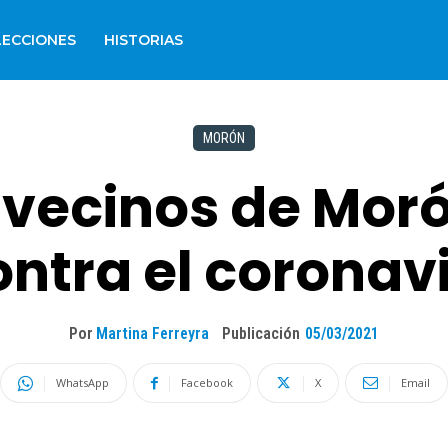
LECCIONES
HISTORIAS
MORÓN
 vecinos de Mor
ntra el coronav
Por
Martina Ferreyra
Publicación
05/03/2021
WhatsApp
Facebook
X
Email