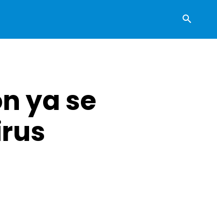
ón ya se
irus