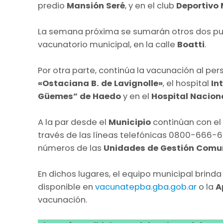
predio
Mansión Seré
, y en el club
Deportivo 
La semana próxima se sumarán otros dos pu
vacunatorio municipal, en la calle
Boatti
.
Por otra parte, continúa la vacunación al per
«Ostaciana B. de Lavignolle»
, el hospital
In
Güemes” de Haedo
y en el
Hospital Nacion
A la par desde el
Municipio
continúan con el 
través de las líneas telefónicas 0800-666-6
números de las
Unidades de Gestión Comu
En dichos lugares, el equipo municipal brinda
disponible en
vacunatepba.gba.gob.ar
o la
A
vacunación.