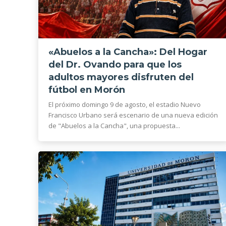
«Abuelos a la Cancha»: Del Hogar
del Dr. Ovando para que los
adultos mayores disfruten del
fútbol en Morón
El próximo domingo 9 de agosto, el estadio Nuevo
Francisco Urbano será escenario de una nueva edición
de "Abuelos a la Cancha", una propuesta...