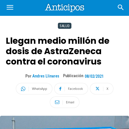
SALUD
Llegan medio millón de
dosis de AstraZeneca
contra el coronavirus
Publicación
Por
Andres Llinares
08/02/2021
WhatsApp
Facebook
X
Email