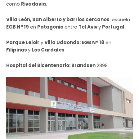
como
Rivadavia
.
Villa León, San Alberto y barrios cercanos
: escuela
EGB Nª 19
en
Patagonia
entre
Tel Aviv
y
Portugal.
Parque Leloir
y
Villa Udaondo: EGB Nª 18
en
Filipinas
y
Los Cardales
Hospital del Bicentenario: Brandsen
2898