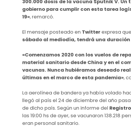
300.000 dosis de la vacuna Sputnik V. Un 
gobierno para cumplir con esta tarea logí
19»
, remarcó.
El mensaje posteado en
Twitter
expresa que
sábado al mediodía, tendrá una duració
«Comenzamos 2020 con los vuelos de repa
material sanitario desde China y en el com
vacunas. Nunca hubiéramos deseado reali
últimas en el marco de esta pandemia»
, c
La aerolínea de bandera ya había volado ha
llegó al país el 24 de diciembre del año pas
de dicho país. Según un informe del
Registr
las 19:00 hs de ayer, se vacunaron 138.218 p
eran personal sanitario.