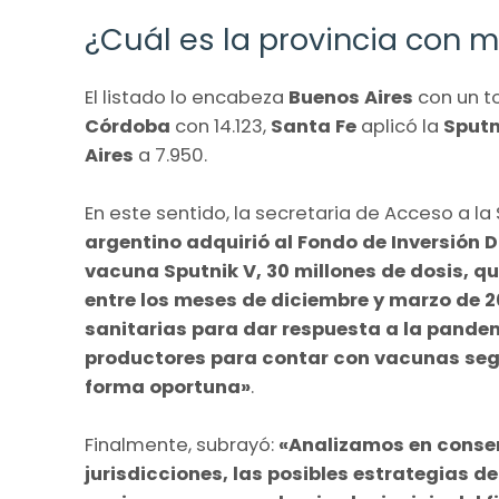
¿Cuál es la provincia con
El listado lo encabeza
Buenos Aires
con un to
Córdoba
con 14.123,
Santa Fe
aplicó la
Sputn
Aires
a 7.950.
En este sentido, la secretaria de Acceso a la
argentino adquirió al Fondo de Inversión 
vacuna Sputnik V, 30 millones de dosis, qu
entre los meses de diciembre y marzo de 2
sanitarias para dar respuesta a la pande
productores para contar con vacunas segu
forma oportuna»
.
Finalmente, subrayó:
«Analizamos en consen
jurisdicciones, las posibles estrategias d