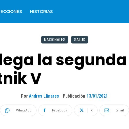
LECCIONES
HISTORIAS
NACIONALES
SALUD
llega la segunda
nik V
Por
Andres Llinares
Publicación
13/01/2021
WhatsApp
Facebook
X
Email