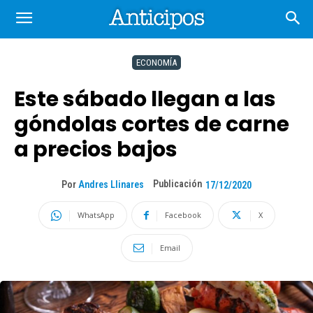
ECONOMÍA
Este sábado llegan a las
góndolas cortes de carne
a precios bajos
Publicación
Por
Andres Llinares
17/12/2020
WhatsApp
Facebook
X
Email