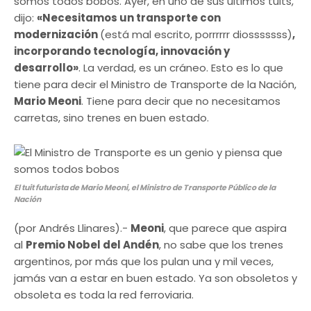
somos todos bobos. Ayer, en uno de sus últimos tuits,
dijo:
«Necesitamos un transporte con
modernización
(está mal escrito, porrrrrr diosssssss)
,
incorporando tecnología, innovación y
desarrollo»
. La verdad, es un cráneo. Esto es lo que
tiene para decir el Ministro de Transporte de la Nación,
Mario Meoni
. Tiene para decir que no necesitamos
carretas, sino trenes en buen estado.
El tuit futurista de Mario Meoni, el Ministro de Transporte Público de la
Nación
(por Andrés Llinares).-
Meoni
, que parece que aspira
al
Premio Nobel del Andén
, no sabe que los trenes
argentinos, por más que los pulan una y mil veces,
jamás van a estar en buen estado. Ya son obsoletos y
obsoleta es toda la red ferroviaria.