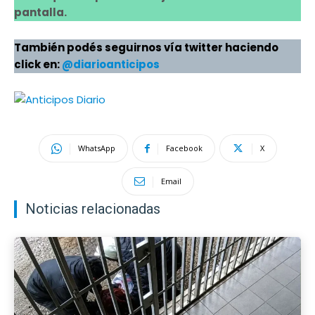
pantalla.
También podés seguirnos vía twitter haciendo
click en:
@diarioanticipos
WhatsApp
Facebook
X
Email
Noticias relacionadas