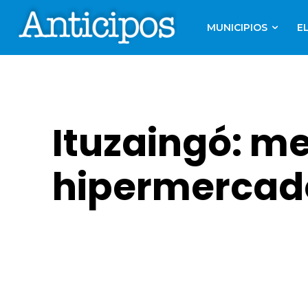
MUNICIPIOS
E
Ituzaingó: m
hipermercad