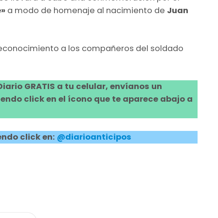
e»
a modo de homenaje al nacimiento de
Juan
reconocimiento a los compañeros del soldado
 Diario GRATIS a tu celular, envíanos un
ndo click en el ícono que te aparece abajo a
ndo click en:
@diarioanticipos