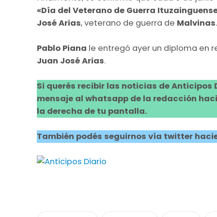
«Día del Veterano de Guerra Ituzainguens
José Arias
, veterano de guerra de
Malvinas
.
Pablo Piana
le entregó ayer un diploma en 
Juan José Arias
.
Si querés recibir las noticias de Anticipos
mensaje al whatsapp de la redacción hacie
la derecha de tu pantalla.
También podés seguirnos vía twitter hacie