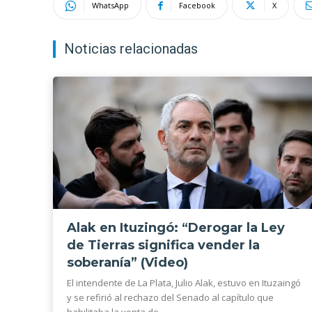
WhatsApp
Facebook
X
Noticias relacionadas
Alak en Ituzingó: “Derogar la Ley
de Tierras significa vender la
soberanía” (Video)
El intendente de La Plata, Julio Alak, estuvo en Ituzaingó
y se refirió al rechazo del Senado al capítulo que
habilitaba la venta de...