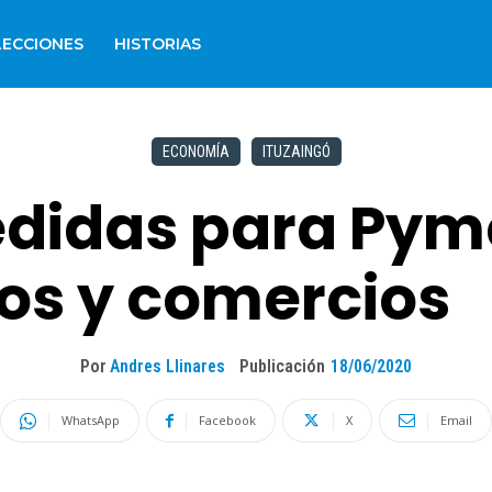
LECCIONES
HISTORIAS
ECONOMÍA
ITUZAINGÓ
edidas para Pym
os y comercios
Por
Andres Llinares
Publicación
18/06/2020
WhatsApp
Facebook
X
Email