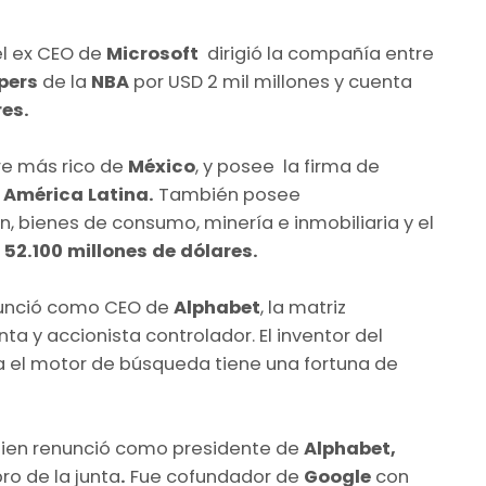
l ex CEO de
Microsoft
dirigió la compañía entre
pers
de la
NBA
por USD 2 mil millones y cuenta
res.
re más rico de
México
, y posee la firma de
e
América Latina.
También posee
, bienes de consumo, minería e inmobiliaria y el
e
52.100 millones de dólares.
enunció como CEO de
Alphabet
, la matriz
nta y accionista controlador. El inventor del
 el motor de búsqueda tiene una fortuna de
bien renunció como presidente de
Alphabet,
ro de la junta
.
Fue cofundador de
Google
con