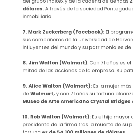
del grupo Inditex y de la cadena de tiendas
Z
dólares.
A través de la sociedad Pontegadea
inmobiliaria.
7. Mark Zuckerberg (Facebook):
El program
sus compañeros de la Universidad de Harvard
influyentes del mundo y su patrimonio es de
8. Jim Walton (Walmart)
: Con 71 años es e
mitad de las acciones de la empresa. Su pat
9. Alice Walton (Walmart):
Es la mujer más
de
Walmart,
y con 71 años su fortuna alcanz
Museo de Arte Americano Crystal Bridges
10. Rob Walton (Walmart):
Es el hijo mayor
presidente de la firma tras la muerte de su pa
fortuna es
de 54.100 millones de dólares.