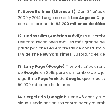
11. Steve Ballmer (Microsoft):
Con 64 años e
2000 y 2014. Luego compró
Los Angeles Clip
con una
fortuna de
52.700 millones de dóla
12. Carlos Slim (América Móvil):
Es el homb
telecomunicaciones móviles más grande d
participaciones en empresas de construcción
17% de
The New York Times
. Su fortuna es d
13. Larry Page (Google)
: Tiene 47 años y r
de
Google
, en 2019, pero es miembro de la ju
algoritmo
PageRank
de
Google,
que impulsa
50.900 millones de dólares.
14. Sergei Brin (Google):
Tiene 46 años y si 
sigue siendo accionista controlador y miemb