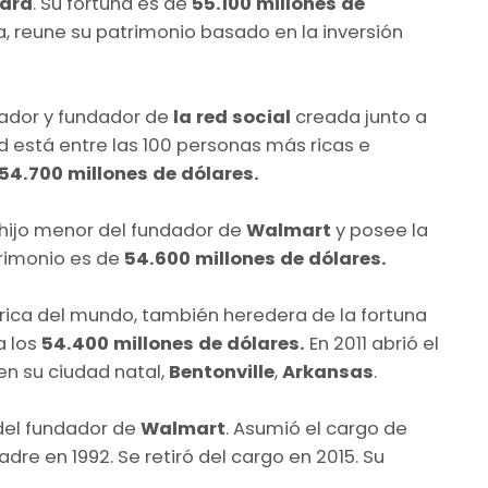
ara
.
Su fortuna es de
55.100 millones de
, reune su patrimonio basado en la inversión
ador y fundador de
la red social
creada junto a
 está entre las 100 personas más ricas e
54.700 millones de dólares.
l hijo menor del fundador de
Walmart
y posee la
rimonio es de
54.600 millones de dólares.
 rica del mundo, también heredera de la fortuna
a los
54.400 millones de dólares.
En 2011 abrió el
en su ciudad natal,
Bentonville
,
Arkansas
.
 del fundador de
Walmart
. Asumió el cargo de
dre en 1992. Se retiró del cargo en 2015. Su