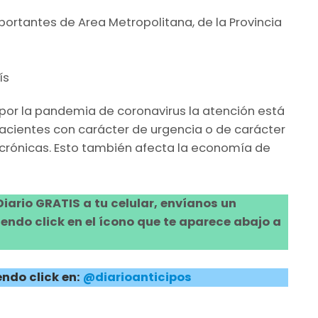
ortantes de Area Metropolitana, de la Provincia
 por la pandemia de coronavirus la atención está
 pacientes con carácter de urgencia o de carácter
crónicas. Esto también afecta la economía de
 Diario GRATIS a tu celular, envíanos un
ndo click en el ícono que te aparece abajo a
ndo click en:
@diarioanticipos