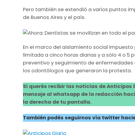
Pero también se extendió a varios puntos imp
de Buenos Aires y el país.
En el marco del aislamiento social impuesto
limitada a cinco horas diarias y a sólo 4 o 5
preventivo y seguimiento de enfermedades 
los odontólogos que generaron la protesta.
Si querés recibir las noticias de Anticipos
mensaje al whatsapp de la redacción hacie
la derecha de tu pantalla.
También podés seguirnos vía twitter hacie