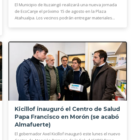
El Municipio de Ituzaingó realizará una nueva jornada
de EcoCanje el próximo 15 de agosto en la Plaza
Atahualpa. Los vecinos podrán entregar materiales...
Kicillof inauguró el Centro de Salud
Papa Francisco en Morón (se acabó
Almafuerte)
El gobernador Axel Kicillof inauguró este lunes el nuevo