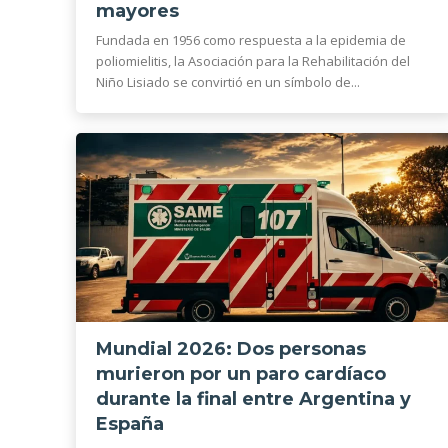
mayores
Fundada en 1956 como respuesta a la epidemia de
poliomielitis, la Asociación para la Rehabilitación del
Niño Lisiado se convirtió en un símbolo de...
Mundial 2026: Dos personas
murieron por un paro cardíaco
durante la final entre Argentina y
España