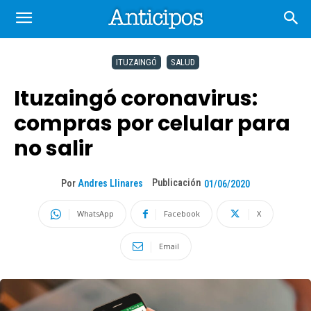
ITUZAINGÓ
SALUD
Ituzaingó coronavirus:
compras por celular para
no salir
Publicación
Por
Andres Llinares
01/06/2020
WhatsApp
Facebook
X
Email