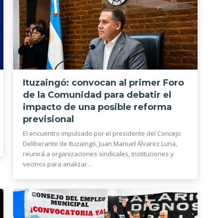
Ituzaingó: convocan al primer Foro
de la Comunidad para debatir el
impacto de una posible reforma
previsional
El encuentro impulsado por el presidente del Concejo
Deliberante de Ituzaingó, Juan Manuel Álvarez Luna,
reunirá a organizaciones sindicales, instituciones y
vecinos para analizar...