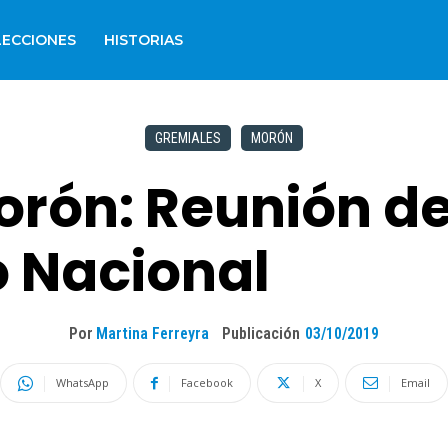
LECCIONES
HISTORIAS
GREMIALES
MORÓN
orón: Reunión de
o Nacional
Por
Martina Ferreyra
Publicación
03/10/2019
WhatsApp
Facebook
X
Email