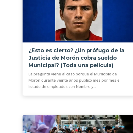
¿Esto es cierto? ¿Un prófugo de la
Justicia de Morón cobra sueldo
Municipal? (Toda una película)
La pregunta viene al caso porque el Municipio de
Morón durante veinte años publicó mes por mes el
listado de empleados con Nombre y...