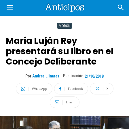
MORÓN
María Luján Rey
presentará su libro en el
Concejo Deliberante
Publicación
Por
Andres Llinares
21/10/2018
WhatsApp
Facebook
X
Email