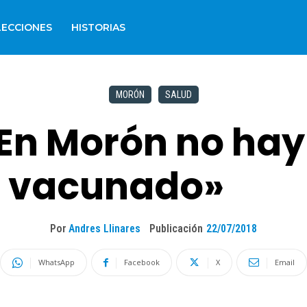
LECCIONES
HISTORIAS
MORÓN
SALUD
 «En Morón no ha
r vacunado»
Por
Andres Llinares
Publicación
22/07/2018
WhatsApp
Facebook
X
Email