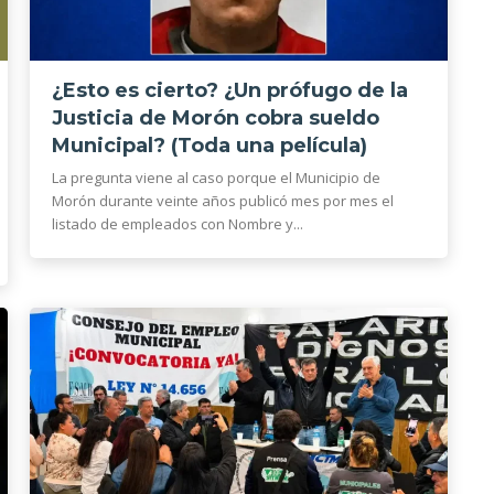
¿Esto es cierto? ¿Un prófugo de la
Justicia de Morón cobra sueldo
Municipal? (Toda una película)
La pregunta viene al caso porque el Municipio de
Morón durante veinte años publicó mes por mes el
listado de empleados con Nombre y...