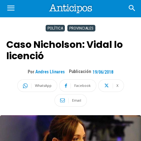
POLÍTICA
PROVINCIALES
Caso Nicholson: Vidal lo
licenció
Publicación
Por
Andres Llinares
19/06/2018
WhatsApp
Facebook
X
Email