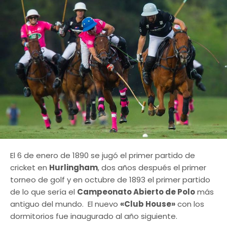
El 6 de enero de 1890 se jugó el primer partido de
cricket en
Hurlingham
, dos años después el primer
torneo de golf y en octubre de 1893 el primer partido
de lo que sería el
Campeonato Abierto de Polo
más
antiguo del mundo. El nuevo
«Club House»
con los
dormitorios fue inaugurado al año siguiente.