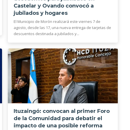
Castelar y Ovando convocó a
jubilados y hogares
El Municipio de Morón realizará este viernes 7 de
agosto, desde las 17, una nueva entrega de tarjetas de
descuentos destinada a jubilados y...
Ituzaingó: convocan al primer Foro
de la Comunidad para debatir el
impacto de una posible reforma