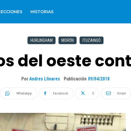
LECCIONES
HISTORIAS
HURLINGHAM
MORÓN
ITUZAINGÓ
s del oeste con
Por
Andres Llinares
Publicación
09/04/2018
WhatsApp
Facebook
X
Email