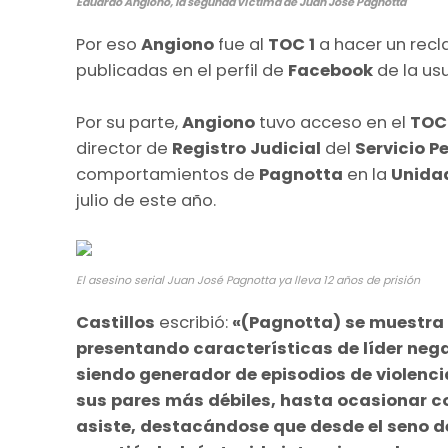
Eduardo Angiono, la segunda víctima de Juan José Pagnotta
Por eso
Angiono
fue al
TOC 1
a hacer un rec
publicadas en el perfil de
Facebook
de la us
Por su parte,
Angiono
tuvo acceso en el
TOC 
director de
Registro Judicial
del
Servicio P
comportamientos de
Pagnotta
en la
Unida
julio de este año.
El asesino serial Juan José Pagnotta ya lleva 12 años de prisión
Castillos
escribió:
«(Pagnotta) se muestra
presentando características de líder nega
siendo generador de episodios de violenci
sus pares más débiles, hasta ocasionar con
asiste, destacándose que desde el seno de 