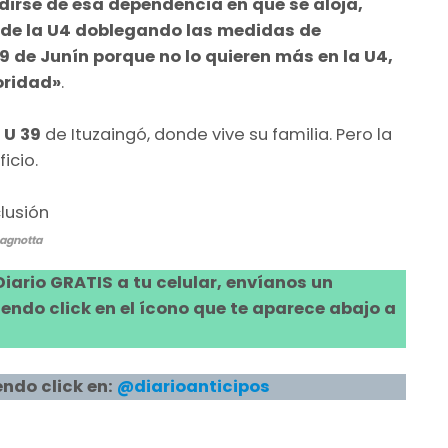
dirse de esa dependencia en que se aloja,
l de la U4 doblegando las medidas de
9 de Junín porque no lo quieren más en la U4,
oridad»
.
a
U 39
de Ituzaingó, donde vive su familia. Pero la
icio.
Pagnotta
 Diario GRATIS a tu celular, envíanos un
ndo click en el ícono que te aparece abajo a
ndo click en:
@diarioanticipos