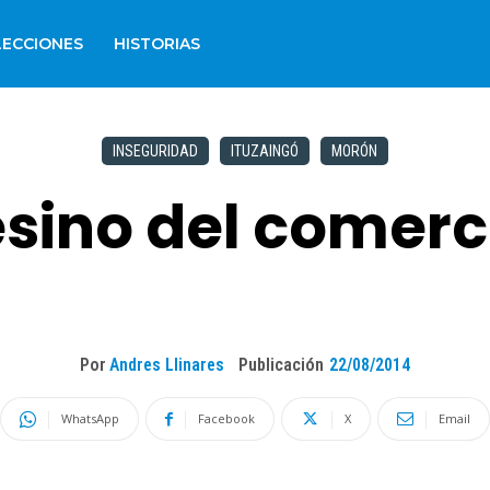
LECCIONES
HISTORIAS
INSEGURIDAD
ITUZAINGÓ
MORÓN
esino del comerc
Por
Andres Llinares
Publicación
22/08/2014
WhatsApp
Facebook
X
Email