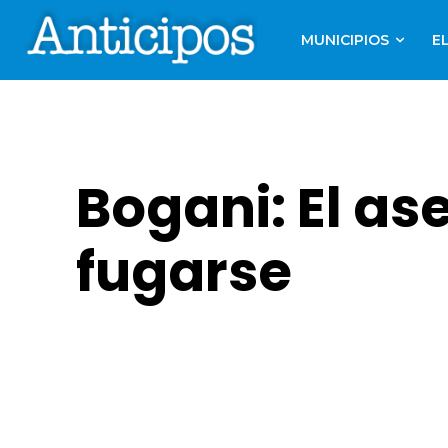
MUNICIPIOS
E
Bogani: El as
fugarse